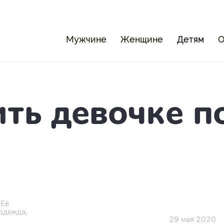
Мужчине
Женщине
Детям
О
ить девочке 
 Её
одежда,
29 мая 2020