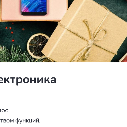
лектроника
лос,
твом функций,