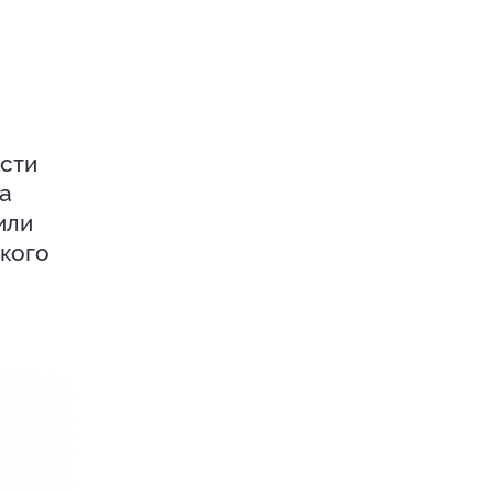
сти
на
или
акого