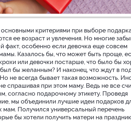
то основными критериями при выборе подарк
ются ее возраст и увлечения. Но многие заб
й факт, особенно если девочка еще совсем
мамы. Казалось бы, что может быть проще, е
крохи или девочки постарше, что было бы х
был бы желанным? И наконец, что ждут в по
Но не всегда бывает такая возможность. Ин
 не спрашивая при этом маму. Ведь не все сч
м, согласно подарочному этикету. Проведя
ие, мы объединили лучшие идеи подарков д
х мам. Получился универсальный перечень
рые бы хотели получить матери на праздни