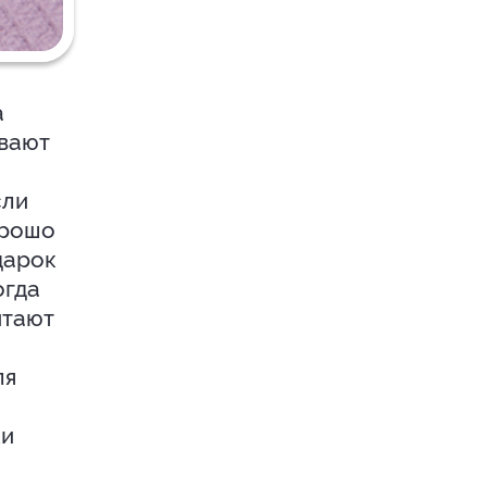
а
ывают
сли
орошо
дарок
огда
итают
ля
ки