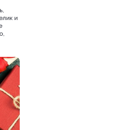
ь,
елик и
е
о,