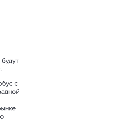
 будут
.
обус с
равной
рынке
во