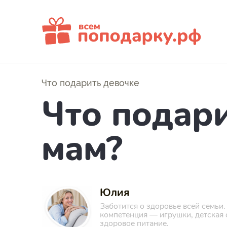
Мужчине
Женщине
Что подарить девочке
Мальчикам
Что подар
Девочкам
О нас
мам?
Юлия
Заботится о здоровье всей семьи.
компетенция — игрушки, детская 
здоровое питание.